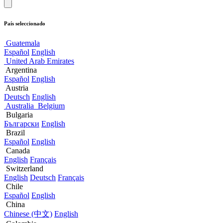
País seleccionado
Guatemala
Español
English
United Arab Emirates
Argentina
Español
English
Austria
Deutsch
English
Australia
Belgium
Bulgaria
Български
English
Brazil
Español
English
Canada
English
Français
Switzerland
English
Deutsch
Français
Chile
Español
English
China
Chinese (中文)
English