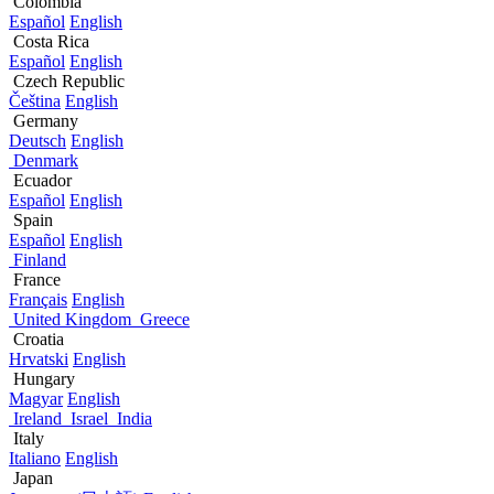
Colombia
Español
English
Costa Rica
Español
English
Czech Republic
Čeština
English
Germany
Deutsch
English
Denmark
Ecuador
Español
English
Spain
Español
English
Finland
France
Français
English
United Kingdom
Greece
Croatia
Hrvatski
English
Hungary
Magyar
English
Ireland
Israel
India
Italy
Italiano
English
Japan