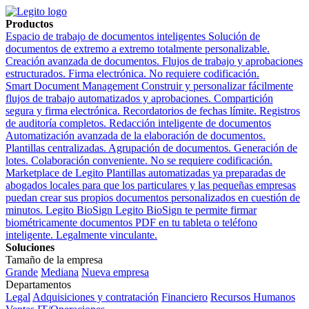
Productos
Espacio de trabajo de documentos inteligentes
Solución de
documentos de extremo a extremo totalmente personalizable.
Creación avanzada de documentos. Flujos de trabajo y aprobaciones
estructurados. Firma electrónica. No requiere codificación.
Smart Document Management
Construir y personalizar fácilmente
flujos de trabajo automatizados y aprobaciones. Compartición
segura y firma electrónica. Recordatorios de fechas límite. Registros
de auditoría completos.
Redacción inteligente de documentos
Automatización avanzada de la elaboración de documentos.
Plantillas centralizadas. Agrupación de documentos. Generación de
lotes. Colaboración conveniente. No se requiere codificación.
Marketplace de Legito
Plantillas automatizadas ya preparadas de
abogados locales para que los particulares y las pequeñas empresas
puedan crear sus propios documentos personalizados en cuestión de
minutos.
Legito BioSign
Legito BioSign te permite firmar
biométricamente documentos PDF en tu tableta o teléfono
inteligente. Legalmente vinculante.
Soluciones
Tamaño de la empresa
Grande
Mediana
Nueva empresa
Departamentos
Legal
Adquisiciones y contratación
Financiero
Recursos Humanos