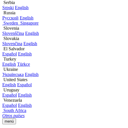
Serbia
Srpski
English
Russia
Русский
English
Sweden
Singapore
Slovenia
Slovenščina
English
Slovakia
Slovenčina
English
El Salvador
Español
English
Turkey
English
Türkçe
Ukraine
Українська
English
United States
English
Español
Uruguay
Español
English
Venezuela
Español
English
South Africa
Otros países
menú