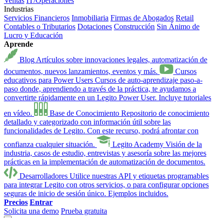
Ventas
IT/Operaciones
Industrias
Servicios Financieros
Inmobiliaria
Firmas de Abogados
Retail
Contables o Tributarios
Dotaciones
Construcción
Sin Ánimo de
Lucro y Educación
Aprende
Blog
Artículos sobre innovaciones legales, automatización de
documentos, nuevos lanzamientos, eventos y más.
Cursos
educativos para Power Users
Cursos de auto-aprendizaje paso-a-
paso donde, aprendiendo a través de la práctica, te ayudamos a
convertirte rápidamente en un Legito Power User. Incluye tutoriales
en vídeo.
Base de Conocimiento
Repositorio de conocimiento
detallado y categorizado con información útil sobre las
funcionalidades de Legito. Con este recurso, podrá afrontar con
confianza cualquier situación.
Legito Academy
Visión de la
industria, casos de estudio, entrevistas y asesoría sobre las mejores
prácticas en la implementación de automatización de documentos.
Desarrolladores
Utilice nuestras API y etiquetas programables
para integrar Legito con otros servicios, o para configurar opciones
seguras de inicio de sesión único. Ejemplos incluidos.
Precios
Entrar
Solicita una demo
Prueba gratuita