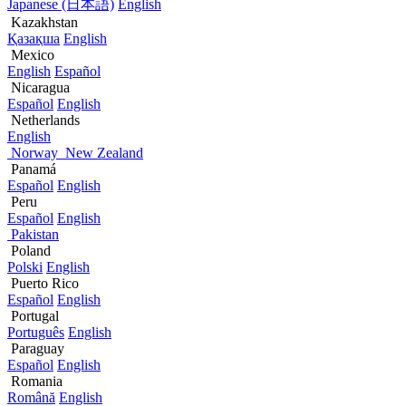
Japanese (日本語)
English
Kazakhstan
Қазақша
English
Mexico
English
Español
Nicaragua
Español
English
Netherlands
English
Norway
New Zealand
Panamá
Español
English
Peru
Español
English
Pakistan
Poland
Polski
English
Puerto Rico
Español
English
Portugal
Português
English
Paraguay
Español
English
Romania
Română
English